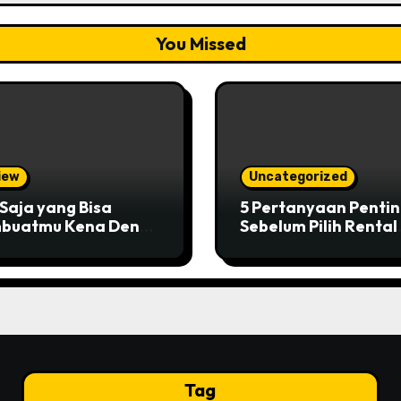
You Missed
iew
Uncategorized
Saja yang Bisa
5 Pertanyaan Penti
buatmu Kena Denda
Sebelum Pilih Rental
 Rental Mobil?
Mobil Pekanbaru
Tag