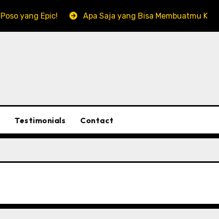
 Poso yang Epic!
Apa Saja yang Bisa Membuatmu Kena
Testimonials
Contact