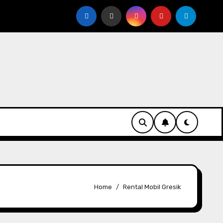
 Denda Saat Rental Mobil?
5 Pertanyaan Penting Seb
Home
Rental Mobil Gresik