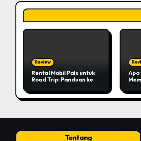
Review
Rev
Rental Mobil Palu untuk
Apa 
Road Trip: Panduan ke
Mem
Poso yang Epic!
Saat
Tentang