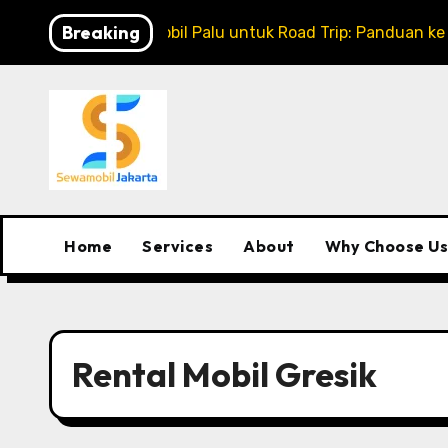
Skip
Breaking
Rental Mobil Palu untuk Road Trip: Panduan ke
to
content
Home
Services
About
Why Choose Us
Rental Mobil Gresik