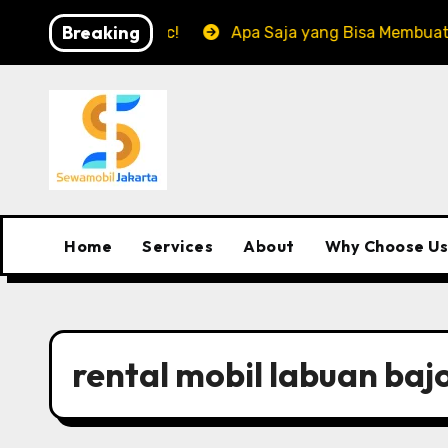
Skip
Breaking
oso yang Epic!
Apa Saja yang Bisa Membuatmu Kena D
to
content
Home
Services
About
Why Choose Us
rental mobil labuan baj