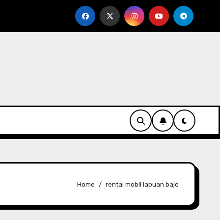
um Pilih Rental Mobil Pekanbaru
10 Perusahaan Rent
Home
rental mobil labuan bajo