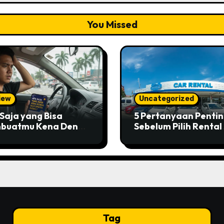
You Missed
iew
Uncategorized
Saja yang Bisa
5 Pertanyaan Penti
buatmu Kena Denda
Sebelum Pilih Rental
 Rental Mobil?
Mobil Pekanbaru
Tag