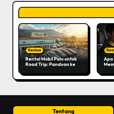
Review
Rev
Rental Mobil Palu untuk
Apa 
Road Trip: Panduan ke
Mem
Poso yang Epic!
Saat
Tentang