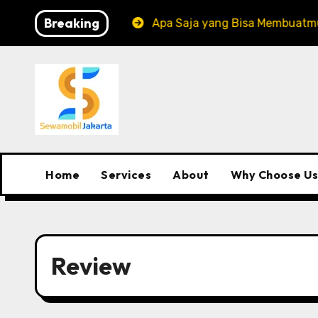
Skip
Breaking
ang Epic!
Apa Saja yang Bisa Membuatmu Kena Denda
to
content
Home
Services
About
Why Choose Us
Review