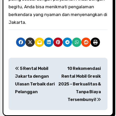
begitu, Anda bisa menikmati pengalaman
berkendara yang nyaman dan menyenangkan di
Jakarta.
N
5 Rental Mobil
10 Rekomendasi
a
Jakarta dengan
Rental Mobil Gresik
v
Ulasan Terbaik dari
2025 – Berkualitas &
Pelanggan
Tanpa Biaya
i
Tersembunyi!
g
a