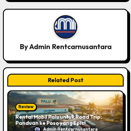
s
i
p
o
By
Admin Rentcarnusantara
s
Related Post
Review
Rental Mobil Palu untuk Road Trip:
Panduan ke Poso yang Epic!
Admin Rentcarnusantara