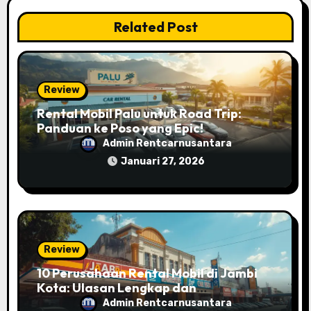
Related Post
Review
Rental Mobil Palu untuk Road Trip:
Panduan ke Poso yang Epic!
Admin Rentcarnusantara
Januari 27, 2026
Review
10 Perusahaan Rental Mobil di Jambi
Kota: Ulasan Lengkap dan
Perbandingan Layanannya
Admin Rentcarnusantara